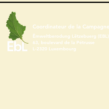
Coordinateur de la Campagn
Ëmweltberodung Lëtzebuerg (EBL) 
63, boulevard de la Pétrusse
L-2320 Luxembourg