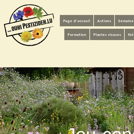
Page d'acceuil
Actions
Semaine 
Formation
Plantes vivaces
Néo