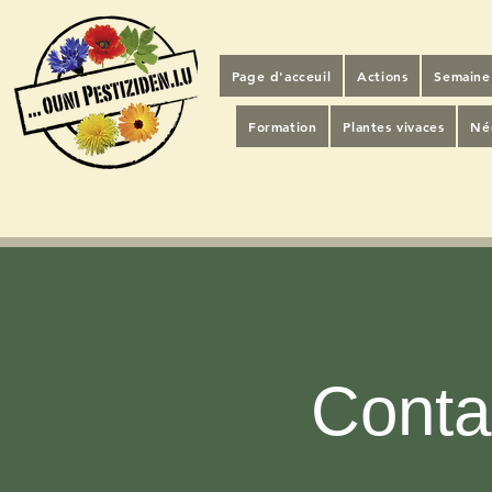
Page d'acceuil
Actions
Semaine 
Formation
Plantes vivaces
Néo
Conta