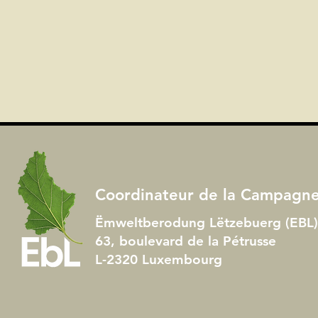
Coordinateur de la Campagn
Ëmweltberodung Lëtzebuerg (EBL) 
63, boulevard de la Pétrusse
L-2320 Luxembourg