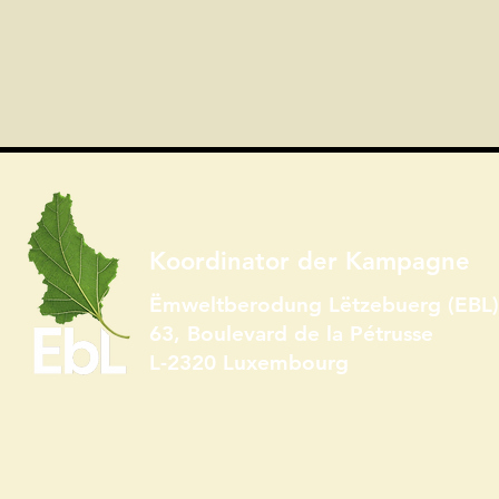
Koordinator der Kampagne
Ëmweltberodung Lëtzebuerg (EBL) 
63, Boulevard de la Pétrusse
L-2320 Luxembourg