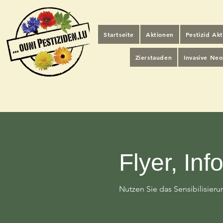
Startseite
Aktionen
Pestizid Ak
Zierstauden
Invasive Ne
Flyer, Inf
Nutzen Sie das Sensibilisier