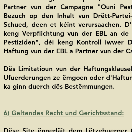
Partner vun der Campagne "Ouni Pesti
Bezuch op den Inhalt vun Drëtt-Partei-
Schued, deen et kéint verursaachen. D'T
keng Verpflichtung vun der EBL an de
Pestiziden", déi keng Kontroll iwwer 
Haftung vun der EBL a Partner vun der 
Dës Limitatioun vun der Haftungsklausel
Ufuerderungen ze ëmgoen oder d'Haftung
ka ginn duerch dës Bestëmmungen.
6) Geltendes Recht und Gerichtsstand:
Dëse Site ënnerläit dem Lëtzebuerger