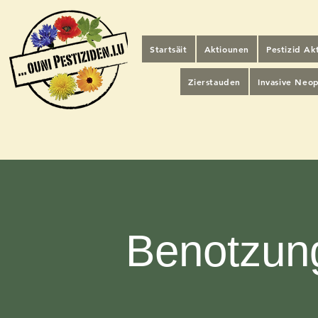
Startsäit
Aktiounen
Pestizid A
Zierstauden
Invasive Neo
Benotzun