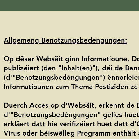
Allgemeng Benotzungsbedéngungen:
Op dëser Websäit ginn Informatioune, D
publizéiert (den "Inhalt(en)"), déi de
(d'"Benotzungsbedéngungen") ënnerleien
Informatiounen zum Thema Pestiziden ze 
Duerch Accès op d'Websäit, erkennt de 
d'"Benotzungsbedéngungen" gelies huet a
erkläert datt hie verifizéiert huet datt 
Virus oder béiswëlleg Programm enthält 