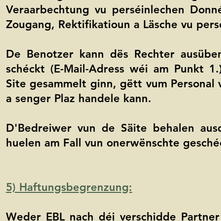
Veraarbechtung vu perséinlechen Donn
Zougang, Rektifikatioun a Läsche vu per
De Benotzer kann dës Rechter ausübe
schéckt (E-Mail-Adress wéi am Punkt 
Site gesammelt ginn, gëtt vum Personal 
a senger Plaz handele kann.
D'Bedreiwer vun de Säite behalen ausd
huelen am Fall vun onerwënschte gesch
5) Haftungsbegrenzung:
Weder EBL nach déi verschidde Partner