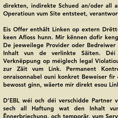
direkten, indirekte Schued an/oder al
Operatioun vum Site entsteet, verantwor
Eis Offer enthält Linken op extern Drët
keen Afloss hunn. Mir kënnen dofir keng
De jeeweilege Provider oder Bedreiwer 
Inhalt vun de verlinkte Säiten. Dé
Verknëppung op méiglech legal Violatioun
zur Zäit vum Link. Permanent Kontro
onraisonnabel ouni konkret Beweiser fir 
bewosst ginn, wäerte mir direkt esou Li
D’EBL wéi och déi verschidde Partner 
sech all Haftung wat den Inhalt v
Ënnerbriechung, och temporär, vum Serv