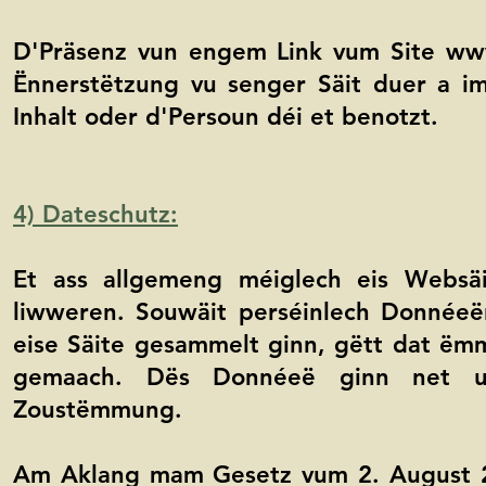
D'Präsenz vun engem Link vum Site
www
Ënnerstëtzung vu senger Säit duer a im
Inhalt oder d'Persoun déi et benotzt.
4) Dateschutz:
Et ass allgemeng méiglech eis Websä
liwweren. Souwäit perséinlech Donnéeë
eise Säite gesammelt ginn, gëtt dat ëmm
gemaach. Dës Donnéeë ginn net un
Zoustëmmung.
Am Aklang mam Gesetz vum 2. August 2