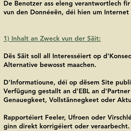
De Benotzer ass eleng verantwortlech fir
vun den Donnéeën, déi hien um Internet z
1) Inhalt an Zweck vun der Säit:
Dës Säit soll all Interesséiert op d'Kon
Alternative bewosst maachen.
D'Informatioune, déi op dësem Site publi
Verfügung gestallt an d'EBL an d'Partne
Genauegkeet, Vollstännegkeet oder Aktua
Rapportéiert Feeler, Ufroen oder Virsch
ginn direkt korrigéiert oder veraarbecht.