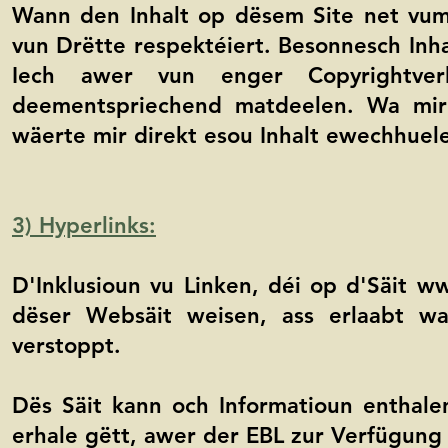
Wann den Inhalt op dësem Site net vum 
vun Drëtte respektéiert. Besonnesch Inhal
Iech awer vun enger Copyrightver
deementspriechend matdeelen. Wa mir 
wäerte mir direkt esou Inhalt ewechhuel
3) Hyperlinks:
D'Inklusioun vu Linken, déi op d'Säit
ww
dëser Websäit weisen, ass erlaabt w
verstoppt.
Dës Säit kann och Informatioun enthale
erhale gëtt, awer der EBL zur Verfügung 