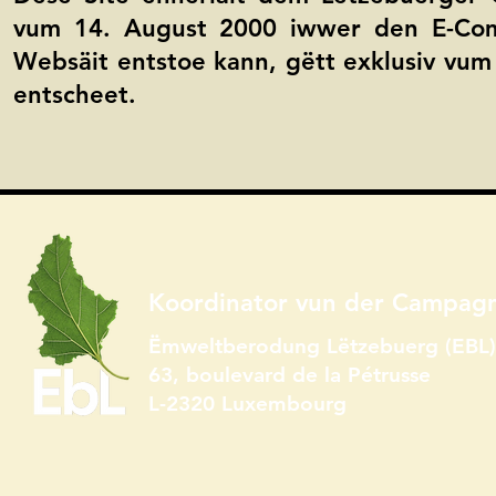
vum 14. August 2000 iwwer den E-Comm
Websäit entstoe kann, gëtt exklusiv vum
entscheet.
Koordinator vun der Campag
Ëmweltberodung Lëtzebuerg (EBL) 
63, boulevard de la Pétrusse
L-2320 Luxembourg